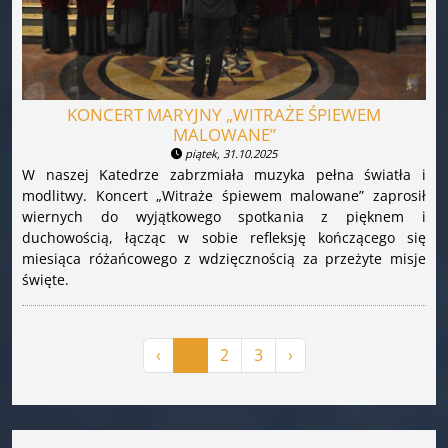
KONCERT MARYJNY „WITRAŻE ŚPIEWEM
MALOWANE”
piątek, 31.10.2025
W naszej Katedrze zabrzmiała muzyka pełna światła i
modlitwy. Koncert „Witraże śpiewem malowane” zaprosił
wiernych do wyjątkowego spotkania z pięknem i
duchowością, łącząc w sobie refleksję kończącego się
miesiąca różańcowego z wdzięcznością za przeżyte misje
święte.
‹
1
2
3
›