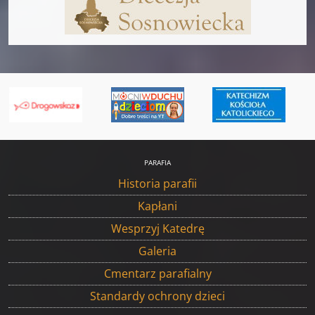
PARAFIA
Historia parafii
Kapłani
Wesprzyj Katedrę
Galeria
Cmentarz parafialny
Standardy ochrony dzieci