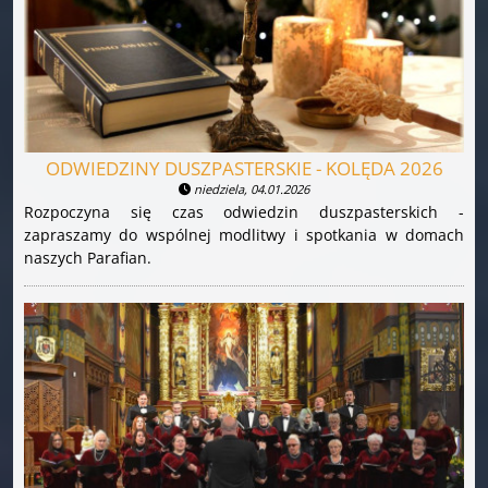
ODWIEDZINY DUSZPASTERSKIE - KOLĘDA 2026
niedziela, 04.01.2026
Rozpoczyna się czas odwiedzin duszpasterskich -
zapraszamy do wspólnej modlitwy i spotkania w domach
naszych Parafian.