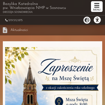
Bazylika Katedralna
pw. Wniebowzięcia NMP
w Sosnowcu
MENU
DIECEZJA SOSNOWIECKA
519 512 875
Aktualności