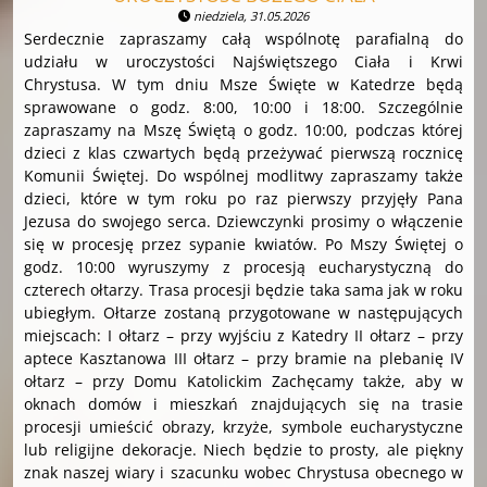
niedziela, 31.05.2026
Serdecznie zapraszamy całą wspólnotę parafialną do
udziału w uroczystości Najświętszego Ciała i Krwi
Chrystusa. W tym dniu Msze Święte w Katedrze będą
sprawowane o godz. 8:00, 10:00 i 18:00. Szczególnie
zapraszamy na Mszę Świętą o godz. 10:00, podczas której
dzieci z klas czwartych będą przeżywać pierwszą rocznicę
Komunii Świętej. Do wspólnej modlitwy zapraszamy także
dzieci, które w tym roku po raz pierwszy przyjęły Pana
Jezusa do swojego serca. Dziewczynki prosimy o włączenie
się w procesję przez sypanie kwiatów. Po Mszy Świętej o
godz. 10:00 wyruszymy z procesją eucharystyczną do
czterech ołtarzy. Trasa procesji będzie taka sama jak w roku
ubiegłym. Ołtarze zostaną przygotowane w następujących
miejscach: I ołtarz – przy wyjściu z Katedry II ołtarz – przy
aptece Kasztanowa III ołtarz – przy bramie na plebanię IV
ołtarz – przy Domu Katolickim Zachęcamy także, aby w
oknach domów i mieszkań znajdujących się na trasie
procesji umieścić obrazy, krzyże, symbole eucharystyczne
lub religijne dekoracje. Niech będzie to prosty, ale piękny
znak naszej wiary i szacunku wobec Chrystusa obecnego w