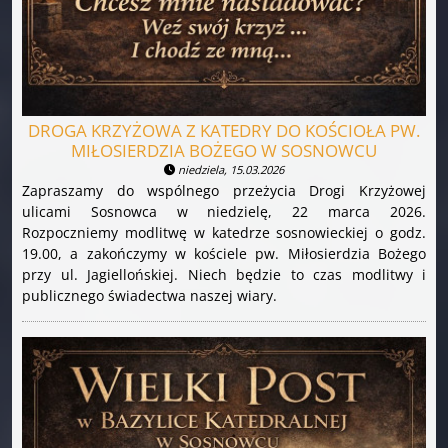
DROGA KRZYŻOWA Z KATEDRY DO KOŚCIOŁA PW.
MIŁOSIERDZIA BOŻEGO W SOSNOWCU
niedziela, 15.03.2026
Zapraszamy do wspólnego przeżycia Drogi Krzyżowej
ulicami Sosnowca w niedzielę, 22 marca 2026.
Rozpoczniemy modlitwę w katedrze sosnowieckiej o godz.
19.00, a zakończymy w kościele pw. Miłosierdzia Bożego
przy ul. Jagiellońskiej. Niech będzie to czas modlitwy i
publicznego świadectwa naszej wiary.