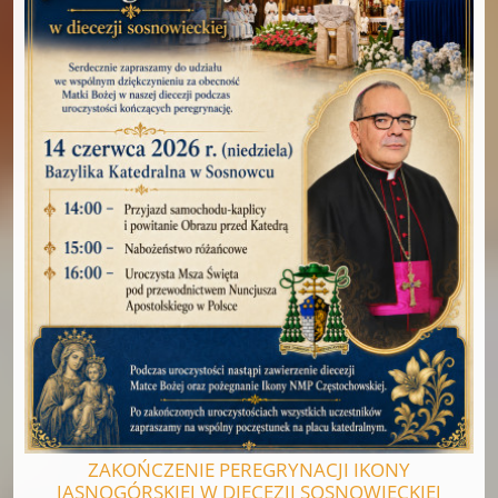
ZAKOŃCZENIE PEREGRYNACJI IKONY
JASNOGÓRSKIEJ W DIECEZJI SOSNOWIECKIEJ