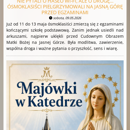
NIE PYTALI O HASŁO WI-FI, ALE O DROGĘ…
ÓSMOKLASIŚCI PIELGRZYMOWALI NA JASNĄ GÓRĘ
PRZED EGZAMINAMI
sobota, 09.05.2026
Już od 11 do 13 maja ósmoklasiści zmierzą się z egzaminami
kończącymi szkołę podstawową. Zanim jednak usiedli nad
arkuszami, najpierw uklękli przed Cudownym Obrazem
Matki Bożej na Jasnej Górze. Była modlitwa, zawierzenie,
wspólna droga i ważne pytania o przyszłość, sens i wiarę.