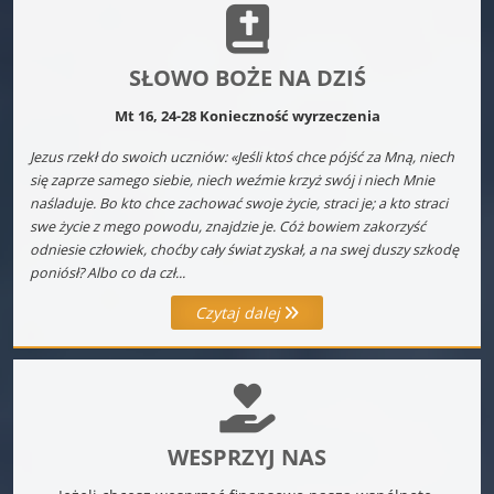
SŁOWO BOŻE NA DZIŚ
Mt 16, 24-28 Konieczność wyrzeczenia
Jezus rzekł do swoich uczniów: «Jeśli ktoś chce pójść za Mną, niech
się zaprze samego siebie, niech weźmie krzyż swój i niech Mnie
naśladuje. Bo kto chce zachować swoje życie, straci je; a kto straci
swe życie z mego powodu, znajdzie je. Cóż bowiem zakorzyść
odniesie człowiek, choćby cały świat zyskał, a na swej duszy szkodę
poniósł? Albo co da czł...
Czytaj dalej
WESPRZYJ NAS