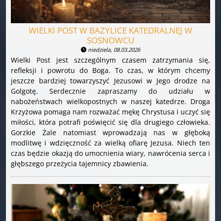
WIELKI POST W BAZYLICE KATEDRALNEJ W
SOSNOWCU
niedziela, 08.03.2026
Wielki Post jest szczególnym czasem zatrzymania się,
refleksji i powrotu do Boga. To czas, w którym chcemy
jeszcze bardziej towarzyszyć Jezusowi w Jego drodze na
Golgotę. Serdecznie zapraszamy do udziału w
nabożeństwach wielkopostnych w naszej katedrze. Droga
Krzyżowa pomaga nam rozważać mękę Chrystusa i uczyć się
miłości, która potrafi poświęcić się dla drugiego człowieka.
Gorzkie Żale natomiast wprowadzają nas w głęboką
modlitwę i wdzięczność za wielką ofiarę Jezusa. Niech ten
czas będzie okazją do umocnienia wiary, nawrócenia serca i
głębszego przeżycia tajemnicy zbawienia.