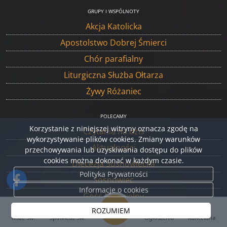
GRUPY I WSPÓLNOTY
Akcja Katolicka
Apostolstwo Dobrej Śmierci
Chór parafialny
Liturgiczna Służba Ołtarza
Żywy Różaniec
POLECAMY
Korzystanie z niniejszej witryny oznacza zgodę na
Czytania na dziś
wykorzystywanie plików cookies. Zmiany warunków
Aktualności
przechowywania lub uzyskiwania dostępu do plików
cookies można dokonać w każdym czasie.
Diecezja Sosnowiecka
Polityka Prywatności
Sosnowiec
Informacje o cookies
Gość Niedzielny
ROZUMIEM
Wiara.pl
Msze Św.
Spowiedź Św.
Ogłoszenia
Kancelaria