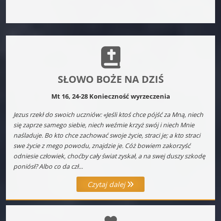
SŁOWO BOŻE NA DZIŚ
Mt 16, 24-28 Konieczność wyrzeczenia
Jezus rzekł do swoich uczniów: «Jeśli ktoś chce pójść za Mną, niech
się zaprze samego siebie, niech weźmie krzyż swój i niech Mnie
naśladuje. Bo kto chce zachować swoje życie, straci je; a kto straci
swe życie z mego powodu, znajdzie je. Cóż bowiem zakorzyść
odniesie człowiek, choćby cały świat zyskał, a na swej duszy szkodę
poniósł? Albo co da czł...
Czytaj dalej