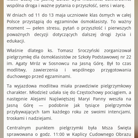
wspólna droga i ważne pytania o przyszłość, sens i wiarę.
W dniach od 11 do 13 maja uczniowie klas ósmych w całej
Polsce przystąpią do egzaminów ósmoklasisty. To ważny
moment — pełen stresu, pytań o przyszłość i pierwszych
poważnych decyzji dotyczących dalszej drogi życia i
edukacji.
Właśnie dlatego ks. Tomasz Sroczyński zorganizował
pielgrzymkę dla ósmoklasistów ze Szkoły Podstawowej nr 22
im. Agaty Mróz w Sosnowcu na Jasną Górę. Był to czas
modlitwy, zawierzenia i wspólnego przygotowania
duchowego przed egzaminami.
Ta wyjazdowa modlitwa miała prawdziwie pielgrzymkowy
charakter. Młodzież udała się do Częstochowy pociągiem, a
następnie Alejami Najświętszej Maryi Panny weszła na
Jasną Górę — podobnie jak tysiące pielgrzymów
przybywających tam każdego roku ze swoimi intencjami,
troskami i nadziejami.
Centralnym punktem pielgrzymki była Msza Święta
sprawowana o godz. 11:00 w Kaplicy Cudownego Obrazu