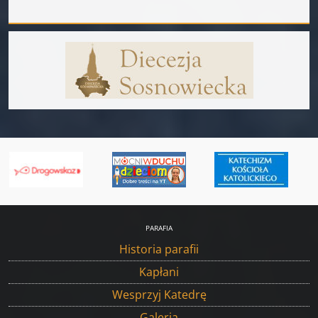
PARAFIA
Historia parafii
Kapłani
Wesprzyj Katedrę
Galeria