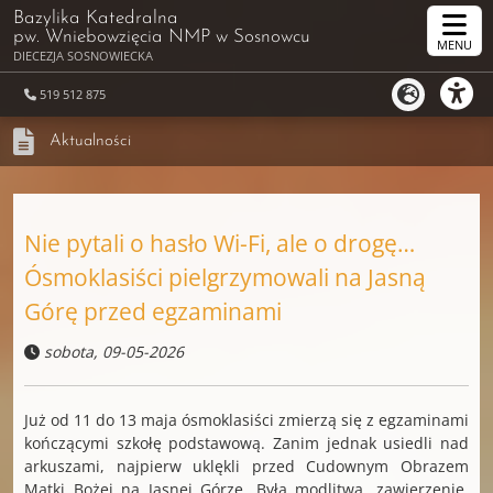
Bazylika Katedralna
pw. Wniebowzięcia NMP
w Sosnowcu
MENU
DIECEZJA SOSNOWIECKA
519 512 875
Aktualności
Nie pytali o hasło Wi-Fi, ale o drogę…
Ósmoklasiści pielgrzymowali na Jasną
Górę przed egzaminami
sobota, 09-05-2026
Już od 11 do 13 maja ósmoklasiści zmierzą się z egzaminami
kończącymi szkołę podstawową. Zanim jednak usiedli nad
arkuszami, najpierw uklękli przed Cudownym Obrazem
Matki Bożej na Jasnej Górze. Była modlitwa, zawierzenie,