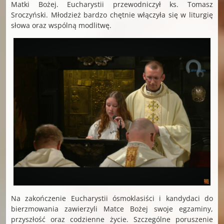
Matki Bożej. Eucharystii przewodniczył ks. Tomasz
Sroczyński. Młodzież bardzo chętnie włączyła się w liturgię
słowa oraz wspólną modlitwę.
Na zakończenie Eucharystii ósmoklasiści i kandydaci do
bierzmowania zawierzyli Matce Bożej swoje egzaminy,
przyszłość oraz codzienne życie. Szczególne poruszenie