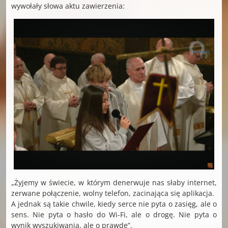
wywołały słowa aktu zawierzenia:
„Żyjemy w świecie, w którym denerwuje nas słaby internet,
zerwane połączenie, wolny telefon, zacinająca się aplikacja.
A jednak są takie chwile, kiedy serce nie pyta o zasięg, ale o
sens. Nie pyta o hasło do Wi-Fi, ale o drogę. Nie pyta o
wynik wyszukiwania, ale o prawdę”.