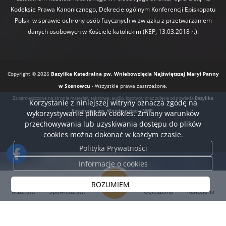
Kodeksie Prawa Kanonicznego, Dekrecie ogólnym Konferencji Episkopatu
Polski w sprawie ochrony osób fizycznych w związku z przetwarzaniem
danych osobowych w Kościele katolickim (KEP, 13.03.2018 r.).
Copyright © 2026
Bazylika Katedralna pw. Wniebowzięcia Najświętszej Maryi Panny
w Sosnowcu
- Wszystkie prawa zastrzeżone.
Za zamieszczone na stronie materiały tekstowe, audio, logotypy oraz zdjęcia odpowiada
Bazylika
Korzystanie z niniejszej witryny oznacza zgodę na
Katedralna pw. Wniebowzięcia NMP.
wykorzystywanie plików cookies. Zmiany warunków
przechowywania lub uzyskiwania dostępu do plików
cookies można dokonać w każdym czasie.
Polityka Prywatności
Informacje o cookies
ROZUMIEM
Msze Św.
Spowiedź Św.
Ogłoszenia
Kancelaria