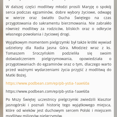
W dalszej części modlitwy młodzi prosili Maryję o spokój
serca podczas egzaminów, dobre wybory życiowe, odwagę
w wierze oraz światło Ducha Świętego na czas
przygotowania do sakramentu bierzmowania. Nie zabrakło
również modlitwy za rodziców, bliskich oraz o odkrycie
własnego powołania i życiowej drogi.
Wyjątkowym momentem pielgrzymki był także krótki wywiad
udzielony dla Radia Jasna Góra. Młodzież wraz z ks.
Tomaszem Sroczyńskim podzieliła się swoim
doświadczeniem pielgrzymowania, opowiedziała o
przygotowaniach do egzaminów oraz o tym, dlaczego warto
przed ważnymi wydarzeniami życia przyjść z modlitwą do
Matki Bożej.
https://www.podbean.com/ep/pb-ystia-1aae60a
https://www.podbean.com/ep/pb-ystia-1aae60a
Po Mszy Świętej uczestnicy pielgrzymki zwiedzili klasztor
jasnogórski i poznali historię tego wyjątkowego miejsca,
które od wieków jest duchowym sercem Polski i miejscem
modlitwy milionów pielgrzymów.