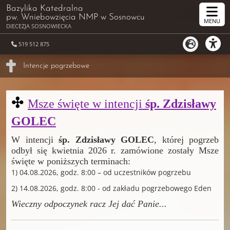
Bazylika Katedralna
pw. Wniebowzięcia NMP
w Sosnowcu
MENU
DIECEZJA SOSNOWIECKA
519 512 875
Intencje pogrzebowe
✣
Msze święte w intencji
śp. Zdzisławy
GOLEC
W intencji
śp. Zdzisławy GOLEC
, której pogrzeb
odbył się kwietnia 2026 r. zamówione zostały Msze
święte w poniższych terminach:
1) 04.08.2026, godz. 8:00 – od uczestników pogrzebu
2) 14.08.2026, godz. 8:00 - od zakładu pogrzebowego Eden
Wieczny odpoczynek racz Jej dać Panie
...