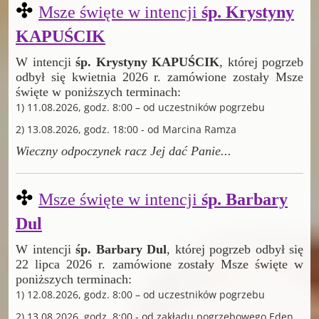
✣
Msze święte w intencji
śp. Krystyny
KAPUŚCIK
W intencji
śp. Krystyny KAPUŚCIK
, której pogrzeb
odbył się kwietnia 2026 r. zamówione zostały Msze
święte w poniższych terminach:
1) 11.08.2026, godz. 8:00 – od uczestników pogrzebu
2) 13.08.2026, godz. 18:00 - od Marcina Ramza
Wieczny odpoczynek racz Jej dać Panie
...
✣
Msze święte w intencji
śp. Barbary
Dul
W intencji
śp. Barbary Dul
, której pogrzeb odbył się
22 lipca 2026 r. zamówione zostały Msze święte w
poniższych terminach:
1) 12.08.2026, godz. 8:00 – od uczestników pogrzebu
2) 13.08.2026, godz. 8:00 - od zakładu pogrzebowego Eden