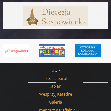
PARAFIA
Historia parafii
Kapłani
Wesprzyj Katedrę
Galeria
Cmentarz parafialny