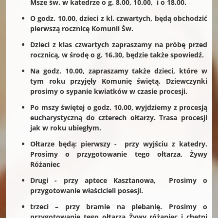
Msze św. w katedrze o g. 8.00, 10.00, i o 18.00.
O godz. 10.00, dzieci z kl. czwartych, będą obchodzić
pierwszą rocznicę Komunii Św.
Dzieci z klas czwartych zapraszamy na próbę przed
rocznicą, w środę o g. 16.30, będzie także spowiedź.
Na godz. 10.00, zapraszamy także dzieci, które w
tym roku przyjęły Komunię świętą. Dziewczynki
prosimy o sypanie kwiatków w czasie procesji.
Po mszy świętej o godz. 10.00, wyjdziemy z procesją
eucharystyczną do czterech ołtarzy. Trasa procesji
jak w roku ubiegłym.
Ołtarze będą: pierwszy - przy wyjściu z katedry.
Prosimy o przygotowanie tego ołtarza, Żywy
Różaniec
Drugi - przy aptece Kasztanowa, Prosimy o
przygotowanie właścicieli posesji.
trzeci – przy bramie na plebanię. Prosimy o
przygotowanie tego ołtarza Żywy różaniec i chętni