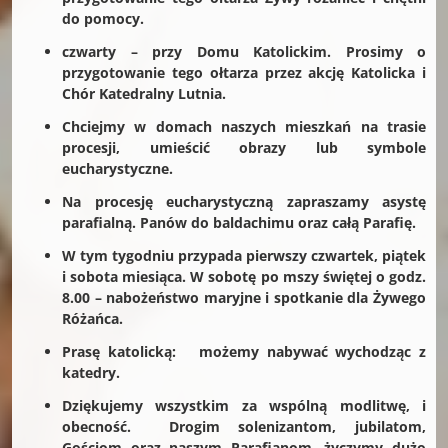
do pomocy.
czwarty – przy Domu Katolickim. Prosimy o
przygotowanie tego ołtarza przez akcję Katolicka i
Chór Katedralny Lutnia.
Chciejmy w domach naszych mieszkań na trasie
procesji, umieścić obrazy lub symbole
eucharystyczne.
Na procesję eucharystyczną zapraszamy asystę
parafialną. Panów do baldachimu oraz całą Parafię.
W tym tygodniu przypada pierwszy czwartek, piątek
i sobota miesiąca. W sobotę po mszy świętej o godz.
8.00 – nabożeństwo maryjne i spotkanie dla Żywego
Różańca.
Prasę katolicką: możemy nabywać wychodząc z
katedry.
Dziękujemy wszystkim za wspólną modlitwę, i
obecność. Drogim solenizantom, jubilatom,
Gościom oraz naszym Parafianom, życzymy dużo