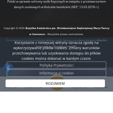
Polski w sprawie ochrony osób fizycznych w związku z przetwarzaniem
danych osobowych w Kościele katolickim (KEP, 13.03.2018 r.).
Copyright © 2026
Bazylika Katedralna pw. Wniebowzięcia Najświętszej Maryi Panny
w Sosnowcu
- Wszystkie prawa zastrzeżone.
Za zamieszczone na stronie materiały tekstowe, audio, logotypy oraz zdjęcia odpowiada
Bazylika
Korzystanie z niniejszej witryny oznacza zgodę na
Katedralna pw. Wniebowzięcia NMP.
wykorzystywanie plików cookies. Zmiany warunków
przechowywania lub uzyskiwania dostępu do plików
cookies można dokonać w każdym czasie.
Polityka Prywatności
Informacje o cookies
ROZUMIEM
Msze Św.
Spowiedź Św.
Ogłoszenia
Kancelaria