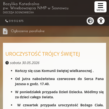
Bazylika Katedralna
pw. Wniebowzięcia NMP
w Sosnowcu
MENU
DIECEZJA SOSNOWIECKA
519 512 875
Ogłoszenia parafialne
UROCZYSTOŚĆ TRÓJCY ŚWIĘTEJ
sobota 30.05.2026
Kończy się czas Komunii świętej wielkanocnej .
Od jutra nabożeństwa czerwcowe do Serca Pana
Jezusa o godz. 17.40.
W poniedziałek przypada Dzień Dziecka. Módlmy się
za dzieci całego świata.
W czwartek przypada uroczystość Bożego Ciała.