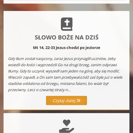
SŁOWO BOŻE NA DZIŚ
Mt 14, 22-33 Jezus chodzi po jeziorze
Gdy tłum został nasycony, zaraz Jezus przynaglił uczniów, żeby
wsiedli do łodzi i wyprzedzili Go na drugi brzeg, zanim odprawi
tłumy. Gdy to uczynił, wyszedł sam jeden na górę, aby się modlić.
Wieczór zapadł, a On sam tam przebywał.Łódź zaś była już o wiele
stadiów oddalona od brzegu, miotana falami, bo wiatr był
przeciwny. Lecz o czwartej straży n...
Czytaj dalej